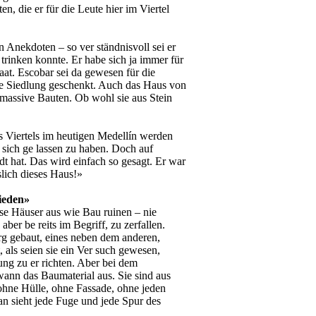
, die er für die Leute hier im Viertel
n Anekdoten – so ver­ ständnisvoll sei er
 trinken konnte. Er habe sich ja immer für
at. Escobar sei da gewesen für die
nze Siedlung geschenkt. Auch das Haus von
n massive Bauten. Ob­ wohl sie aus Stein
ses Viertels im heutigen Medellín werden
 sich ge­ lassen zu haben. Doch auf
dt hat. Das wird einfach so gesagt. Er war
sslich dieses Haus!»
rieden»
se Häuser aus wie Bau­ ruinen – nie
 aber be­ reits im Begriff, zu zerfallen.
rg gebaut, eines neben dem anderen,
als seien sie ein Ver­ such gewesen,
ng zu er­ richten. Aber bei dem
wann das Baumaterial aus. Sie sind aus
 ohne Hülle, ohne Fassade, ohne jeden
an sieht jede Fuge und jede Spur des