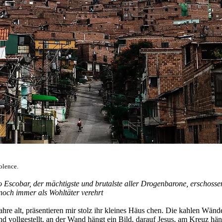
iolence
.
 Escobar, der mächtigste und brutalste aller Drogenbarone, erschosse
noch immer als Wohltäter verehrt
Jahre alt, präsentieren mir stolz ihr kleines Häus­ chen. Die kahlen Wän
d vollgestellt, an der Wand hängt ein Bild, darauf Jesus, am Kreuz hän