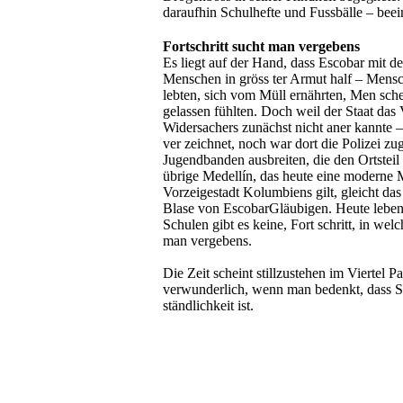
daraufhin Schulhefte und Fussbälle – beei
Fortschritt sucht man vergebens
Es liegt auf der Hand, dass Escobar mit de
Menschen in gröss­ ter Armut half – Mensch
lebten, sich vom Müll ernährten, Men­ sche
gelassen fühlten. Doch weil der Staat das V
Widersachers zunächst nicht aner­ kannte 
ver­ zeichnet, noch war dort die Polizei z
Jugendbanden ausbreiten, die den Ortsteil 
übrige Medellín, das heute eine moderne Me
Vorzeigestadt Kolumbiens gilt, gleicht das
Blase von Escobar­Gläubigen. Heute lebe
Schulen gibt es keine, Fort­ schritt, in we
man vergebens.
Die Zeit scheint stillzustehen im Viertel P
verwunderlich, wenn man bedenkt, dass St
ständlichkeit ist.