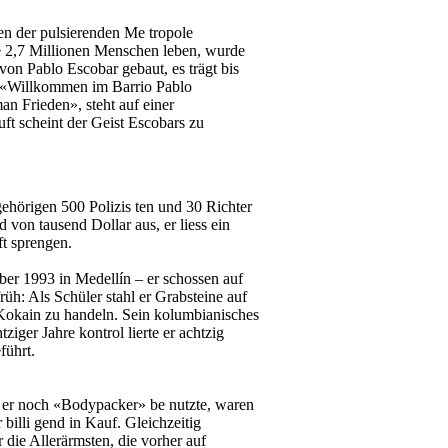
en der pulsierenden Me­ tropole
te 2,7 Millionen Menschen leben, wurde
von Pablo Escobar gebaut, es trägt bis
 «Willkommen im Barrio Pablo
an Frieden», steht auf einer
ft scheint der Geist Escobars zu
ehörigen 500 Polizis­ ten und 30 Richter
 von tausend Dollar aus, er liess ein
t sprengen.
er 1993 in Medellín – er­ schossen auf
rüh: Als Schüler stahl er Grabsteine auf
 Kokain zu handeln. Sein kolumbianisches
er Jahre kontrol­ lierte er achtzig
führt.
 er noch «Bodypacker» be­ nutzte, waren
lli­ gend in Kauf. Gleichzeitig
r die Allerärmsten, die vorher auf