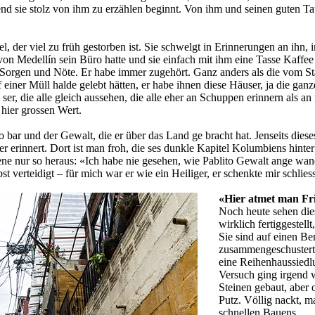
d sie stolz von ihm zu erzählen beginnt. Von ihm und seinen guten Taten
el, der viel zu früh gestorben ist. Sie schwelgt in Erinnerungen an ihn, i
 von Medellín sein Büro hatte und sie einfach mit ihm eine Tasse Kaffee
orgen und Nöte. Er habe immer zugehört. Ganz anders als die vom Sta
einer Müll­ halde gelebt hätten, er habe ihnen diese Häuser, ja die ga
 ser, die alle gleich aussehen, die alle eher an Schuppen erinnern als a
hier grossen Wert.
­ bar und der Gewalt, die er über das Land ge­ bracht hat. Jenseits die
 erinnert. Dort ist man froh, die­ ses dunkle Kapitel Kolumbiens hinter
rene nur so heraus: «Ich habe nie gesehen, wie Pablito Gewalt ange­ wan
bst verteidigt – für mich war er wie ein Heiliger, er schenkte mir schlie
«Hier atmet man F
Noch heute sehen die
wirklich fertiggestellt,
Sie sind auf einen Be
zusammengeschustert, 
eine Reihenhaussiedlu
Versuch ging irgend­ 
Steinen gebaut, aber
Putz. Völlig nackt, m
schnellen Bauens.