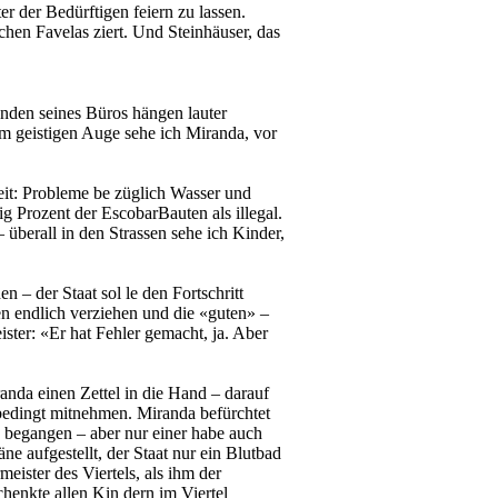
er der Bedürftigen feiern zu lassen.
chen Favelas ziert. Und Steinhäuser, das
änden seines Büros hängen lauter
em geistigen Auge sehe ich Miranda, vor
beit: Probleme be­ züglich Wasser und
g Prozent der Escobar­Bauten als illegal.
– überall in den Strassen sehe ich Kinder,
 – der Staat sol­ le den Fortschritt
n endlich verziehen und die «guten» –
ter: «Er hat Fehler gemacht, ja. Aber
anda einen Zettel in die Hand – darauf
 bedingt mitnehmen. Miranda befürchtet
n begangen – aber nur einer habe auch
 aufgestellt, der Staat nur ein Blutbad
eister des Viertels, als ihm der
henkte allen Kin­ dern im Viertel