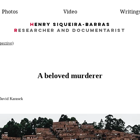
Photos
Video
Writing
H
enry Siqueira-Barras
R
esearcher AND DocumentarIST
spective)
A beloved murderer
 David Karasek