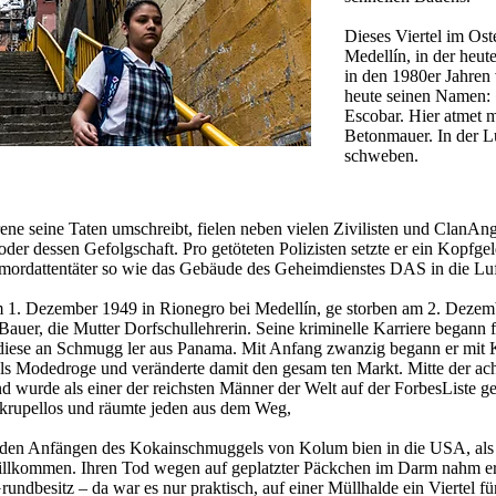
Dieses Viertel im Ost
Medellín, in der heu
in den 1980er Jahren 
heute seinen Namen:
Escobar. Hier atmet m
Betonmauer. In der Lu
schweben.
ene seine Taten umschreibt, fielen neben vielen Zivilisten und Clan­Ang
er dessen Gefolgschaft. Pro getöteten Polizisten setzte er ein Kopfgeld
ordattentäter so­ wie das Gebäude des Geheimdienstes DAS in die Luf
 1. Dezember 1949 in Rionegro bei Medellín, ge­ storben am 2. Dezemb
 Bauer, die Mutter Dorfschullehrerin. Seine kriminelle Karriere begann f
 diese an Schmugg­ ler aus Panama. Mit Anfang zwanzig begann er mit
Modedroge und veränderte damit den gesam­ ten Markt. Mitte der achtzig
 wurde als einer der reichsten Männer der Welt auf der Forbes­Liste ge
skrupellos und räumte jeden aus dem Weg,
n den Anfängen des Kokainschmuggels von Kolum­ bien in die USA, als
kommen. Ihren Tod wegen auf­ geplatzter Päckchen im Darm nahm er bi
undbesitz – da war es nur prak­tisch, auf einer Müllhalde ein Viertel fü