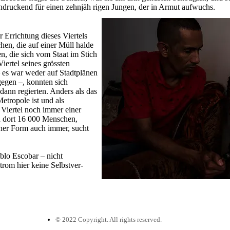
ndruckend für einen zehnjäh­ rigen Jungen, der in Armut aufwuchs.
r Errichtung dieses Viertels
en, die auf einer Müll­ halde
n, die sich vom Staat im Stich
iertel seines grössten
– es war weder auf Stadtplänen
ugegen –, konnten sich
dann regierten. Anders als das
­tropole ist und als
 Viertel noch immer einer
n dort 16 000 Menschen,
lcher Form auch immer, sucht
ablo Escobar – nicht
rom hier keine Selbstver­
©
2022 Copyright. All rights reserved.