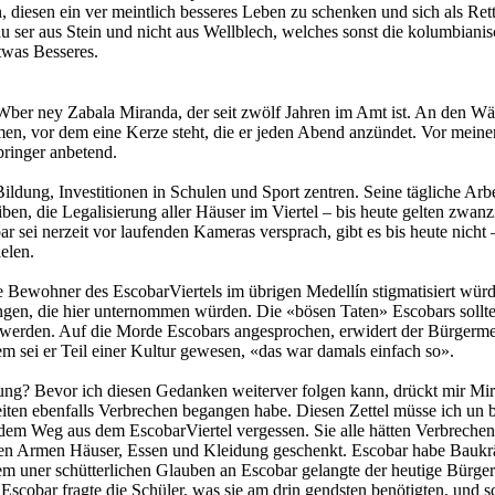
, diesen ein ver­ meintlich besseres Leben zu schenken und sich als Rett
 ser aus Stein und nicht aus Wellblech, welches sonst die kolumbianis
etwas Besseres.
, Wber­ ney Zabala Miranda, der seit zwölf Jahren im Amt ist. An den W
hmen, vor dem eine Kerze steht, die er jeden Abend anzündet. Vor mein
bringer anbetend.
 Bildung, Investitionen in Schulen und Sport­ zentren. Seine tägliche Ar
ben, die Legalisierung aller Häuser im Viertel – bis heute gelten zwanzi
r sei­ nerzeit vor laufenden Kameras versprach, gibt es bis heute nicht 
elen.
e Bewohner des Escobar­Viertels im übrigen Medellín stigmatisiert würden
gen, die hier unternommen würden. Die «bösen Taten» Escobars sollte
t werden. Auf
die Morde Escobars angesprochen, erwidert der Bürgermeis
em sei er Teil einer Kultur gewesen, «das war damals einfach so».
ung? Bevor ich diesen Gedanken weiterver­ folgen kann, drückt mir Mir
eiten ebenfalls Verbrechen begangen habe. Diesen Zettel müsse ich un­
 dem Weg aus dem Escobar­Viertel vergessen. Sie alle hätten Verbreche
den Armen Häuser, Essen und Kleidung geschenkt. Escobar habe Baukräne
sem uner­ schütterlichen Glauben an Escobar gelangte der heutige Bürgerm
scobar fragte die Schüler, was sie am drin­ gendsten benötigten, und sc