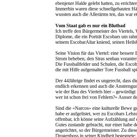
ebenjener Halde gelebt hatten, zu errichten
Immerhin waren diese schnellgebauten Häu­
wussten auch die Allerärms­ ten, das war 
Vom Staat gab es nur ein Blutbad
Ich treffe den Bürgermeister des Viertels
Diplome, die ein Porträt Escobars um­ ra
seinem Escobar­Altar kniend, seinen Heils
Seine Vision für das Viertel: eine bessere
Strom beheben, den Stras­ senbau vorantrei
Die Fussballfelder und Schulen, die Escoba
die mit Hilfe aufgemalter Tore Fussball spi
Der 44­Jährige findet es ungerecht, dass di
endlich erkennen und auch die Anstrengun
wie der Bau des Viertels hier – gewürdig
wer ist schon frei von Fehlern?» Ausser­ d
Sind die «Narcos» eine kulturelle Bewe­ g
habe er aufgelistet, wer zu Escobars Lebz
offenbar, ich könne seine Aufzählung auf
Gutes zustande gebracht, nur einer habe 
ange­
richtet, so der Bürgermeister. Zu die
Drogenboss in seiner Kindheit begegnete: E