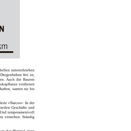
ellen unterschrieben
 Drogenbühne frei ist,
en. Auch die Bauern
Kokapflanze verdienen
aften, warten sie bis
erie «Narcos»: In der
rzeilen Geschäfte und
 Und temperamentvoll
zu verstehen. Ständig
sen den Himmel, trotz