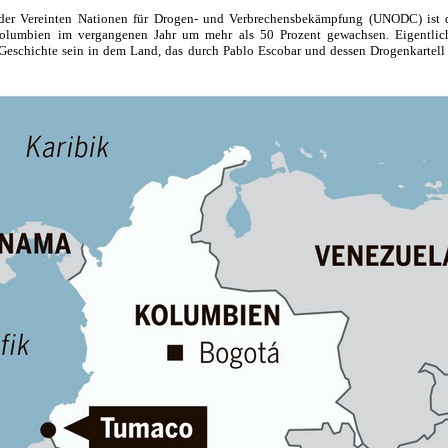
der Vereinten Nationen für Drogen- und Verbrechensbekämpfung (UNODC) ist d
olumbien im vergangenen Jahr um mehr als 50 Prozent gewachsen. Eigentlich
 Geschichte sein in dem Land, das durch Pablo Escobar und dessen Drogenkartell