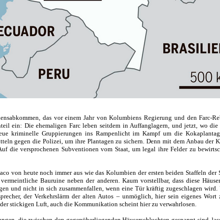
ensabkommen, das vor einem Jahr von Kolumbiens Regierung und den Farc-Reb
teil ein: Die ehemaligen Farc leben seitdem in Auffanglagern, und jetzt, wo die
eue kriminelle Gruppierungen ins Rampenlicht im Kampf um die Kokaplantag
tteln gegen die Polizei, um ihre Plantagen zu sichern. Denn mit dem Anbau der 
Auf die versprochenen Subventionen vom Staat, um legal ihre Felder zu bewirtsch
aco von heute noch immer aus wie das Kolumbien der ersten beiden Staffeln der S
e vermeintliche Bauruine neben der anderen. Kaum vorstellbar, dass diese Häuse
n und nicht in sich zusammenfallen, wenn eine Tür kräftig zugeschlagen wird.
sprecher, der Verkehrslärm der alten Autos – unmöglich, hier sein eigenes Wort 
der stickigen Luft, auch die Kommunikation scheint hier zu verwahrlosen.
ungen, die zwischen den gegenüberliegenden Häuserschluchten gespannt sind, las