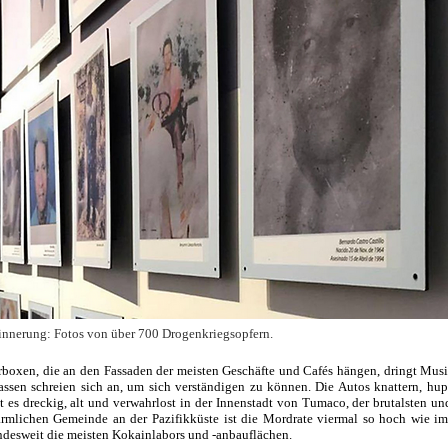
rinnerung: Fotos von über 700 Drogenkriegsopfern.
boxen, die an den Fassaden der meisten Geschäfte und Cafés hängen, dringt Musi
assen schreien sich an, um sich verständigen zu können. Die Autos knattern, hu
st es dreckig, alt und verwahrlost in der Innenstadt von Tumaco, der brutalsten u
ärmlichen Gemeinde an der Pazifikküste ist die Mordrate viermal so hoch wie im
andesweit die meisten Kokainlabors und -anbauflächen.