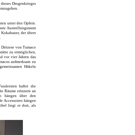
 dieses Drogenkrieges
r umzugehen.
ten unter den Opfern.
össte Ausstellungsraum
 Kokabauer, der übers
.
ie Diözese von Tumaco
tätte zu ermöglichen,
nd vor vier Jahren das
Tumacos aufmerksam zu
 gemeinsamen Häkeln
ssleisten haftet die
 Die Räume erinnern an
ben hängen über den
de Accessoires hängen
el liegt er dort, als