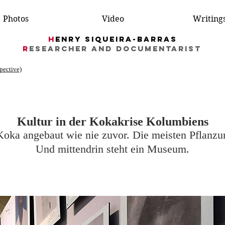
Photos
Video
Writing
H
enry Siqueira-Barras
R
esearcher AND DocumentarIST
spective)
Kultur in der Kokakrise Kolumbiens
Koka angebaut wie nie zuvor. Die meisten Pflanzu
Und mittendrin steht ein Museum.